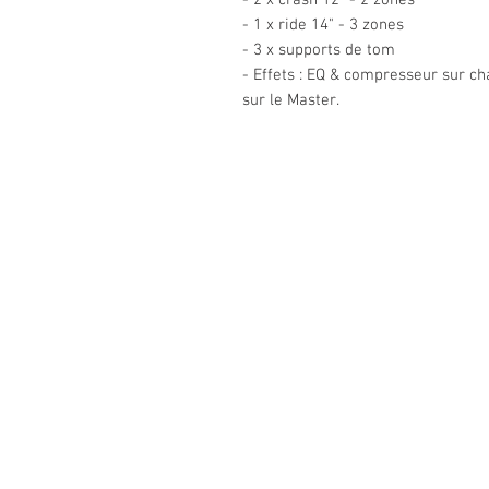
- 2 x crash 12" - 2 zones
- 1 x ride 14" - 3 zones
- 3 x supports de tom
- Effets : EQ & compresseur sur c
sur le Master.
Sarl MUSIQUE AVENUE
5 rue de la Gendarmerie
57100 THIONVILLE
contact@musique-avenue.com
Tel: 09 83 27 14 50