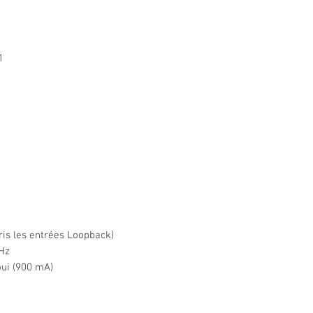
1
ris les entrées Loopback)
kHz
oui (900 mA)