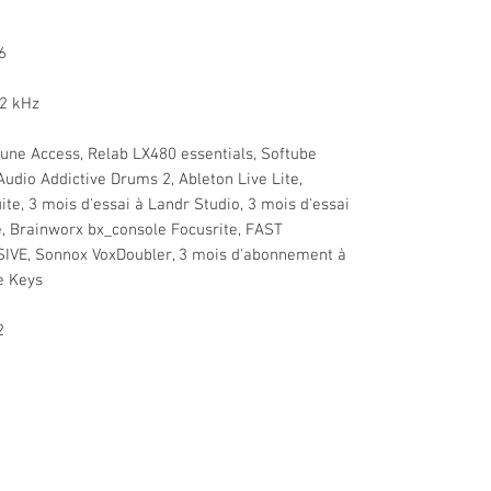
6
92 kHz
-Tune Access, Relab LX480 essentials, Softube
Audio Addictive Drums 2, Ableton Live Lite,
ite, 3 mois d'essai à Landr Studio, 3 mois d'essai
e, Brainworx bx_console Focusrite, FAST
SIVE, Sonnox VoxDoubler, 3 mois d'abonnement à
e Keys
2