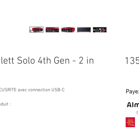
tt Solo 4th Gen - 2 in
135
OCUSRITE avec connection USB-C
Payez
duit :
2