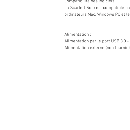
Compatibilité des logiciels :
La Scarlett Solo est compatible na
ordinateurs Mac, Windows PC et le
Alimentation :
Alimentation par le port USB 3.0 
Alimentation externe (non fournie
Sarl MUSIQUE AVENUE
5 rue de la Gendarmerie
57100 THIONVILLE