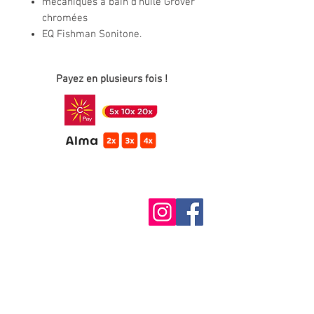
mécaniques à bain d'huile Grover
chromées
EQ Fishman Sonitone.
Payez en plusieurs fois !
Sarl MUSIQUE AVENUE
5 rue de la Gendarmerie
57100 THIONVILLE
contact@musique-avenue.com
Tel:
09 83 27 14 50
HORAIRES D'OUVERTURES